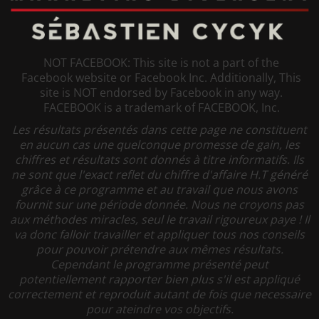
NOT FACEBOOK: This site is not a part of the
Facebook website or Facebook Inc. Additionally, This
site is NOT endorsed by Facebook in any way.
FACEBOOK is a trademark of FACEBOOK, Inc.
Les résultats présentés dans cette page ne constituent
en aucun cas une quelconque promesse de gain, les
chiffres et résultats sont donnés à titre informatifs. Ils
ne sont que l'exact reflet du chiffre d'affaire H.T généré
grâce à ce programme et au travail que nous avons
fournit sur une période donnée. Nous ne croyons pas
aux méthodes miracles, seul le travail rigoureux paye ! Il
va donc falloir travailler et appliquer tous nos conseils
pour pouvoir prétendre aux mêmes résultats.
Cependant le programme présenté peut
potentiellement rapporter bien plus s'il est appliqué
correctement et reproduit autant de fois que necessaire
pour ateindre vos objectifs.