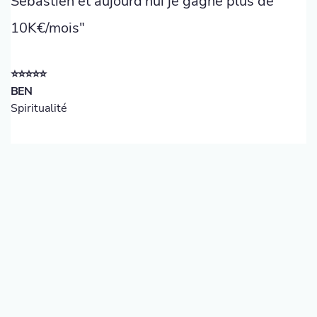
Sébastien et aujourd'hui je gagne plus de
10K€/mois"
⭐️⭐️⭐️⭐️⭐️
BEN
Spiritualité