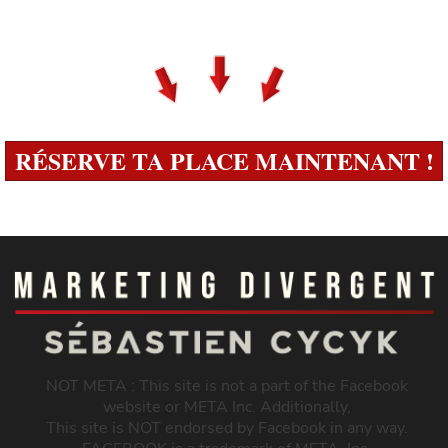
RÉSERVE TA PLACE MAINTENANT !
NOT META : This site is not a part of the Facebook
website or META Inc. Additionally,
This site is NOT endorsed by Facebook in any way.