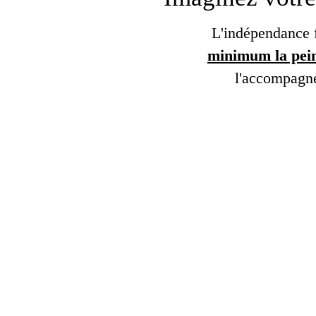
L'indépendance f
minimum la peine
l'accompagne
" ATTENTION LA N
Le véritable métier
pas de vendre des 
! Vous êtes fac
d'entrepreneur
terme en