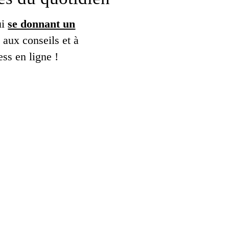
ui
se donnant un
 aux conseils et à
ss en ligne !
UNE FORMATION ! "
e n'est certainement
rs du Web de demain
un Cercle Privé
é au sens large du
ctuelle !