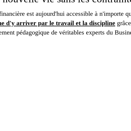
inancière est aujourd'hui accessible à n'importe q
 d'y arriver par le travail et la discipline
grâce
ment pédagogique de véritables experts du Busine
ATION DIVERGENTE N'EST PAS 
 des fondateurs du Club Privé La Nation Divergent
formations en ligne mais de créer les Entrepreneu
e à
la seule et unique opportunité d'entrer dans 
s
qui prônent l'Indépendance financière et la Libert
 disant NON aux dogmes indécents de la société a