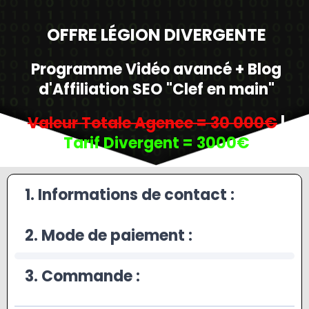
OFFRE LÉGION DIVERGENTE
Programme Vidéo avancé + Blog
d'Affiliation SEO "Clef en main"
Valeur Totale Agence = 30 000€
|
Tarif Divergent = 3000€
1. Informations de contact :
2. Mode de paiement :
3. Commande :