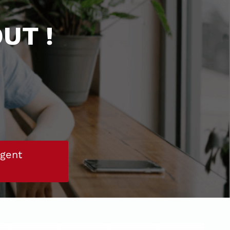
UT !
rgent