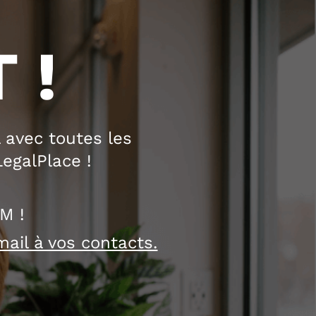
 !
 avec toutes les
egalPlace !
AM !
mail à vos contacts.